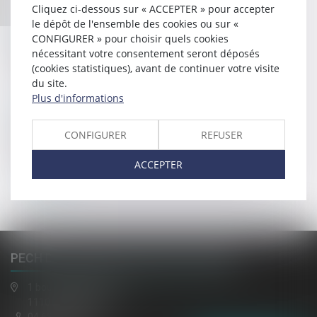
Cliquez ci-dessous sur « ACCEPTER » pour accepter
le dépôt de l'ensemble des cookies ou sur «
Directeur
CONFIGURER » pour choisir quels cookies
Directeur de la publication
nécessitant votre consentement seront déposés
(cookies statistiques), avant de continuer votre visite
Régis PECH DE LACLAUSE
du site.
Plus d'informations
Hébergement
Hébergement
CONFIGURER
REFUSER
Société AZKO
ACCEPTER
194 Avenue de la Gare Sud de France, 34970 Lattes
www.azko.fr
PECH DE LACLAUSE, JAULIN, EL HAZMI
1 boulevard gambetta
11100 NARBONNE