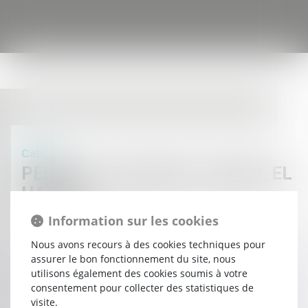
Cabinet
PECH DE LACLAUSE, JAULIN, EL
HAZMI
1 boulevard gambetta
Information sur les cookies
11100 NARBONNE
Nous avons recours à des cookies techniques pour
assurer le bon fonctionnement du site, nous
Tél : 04 68 65 30 30
utilisons également des cookies soumis à votre
Fax : 04 68 32 52 31
consentement pour collecter des statistiques de
visite.
N° SIRET : 38443784400028