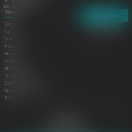
04 68 65 30 30
04 68 32 52 31
Menu
Contactez-nous
Cabinet
Équipe
Expertises
Actus
Honoraires
Contact
RDV en ligne
Paiement en ligne
Espace client
Nos relations privilégiées
Articles
Plan du site
Mentions légales
Politique de cookies
Politique de confidentialité