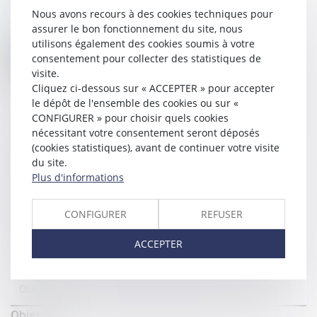
Nous avons recours à des cookies techniques pour
assurer le bon fonctionnement du site, nous
Contacter Maître Régis PECH DE LACLAUSE
utilisons également des cookies soumis à votre
Contacter
Régis
PECH DE
consentement pour collecter des statistiques de
LACLAUSE
visite.
Cliquez ci-dessous sur « ACCEPTER » pour accepter
le dépôt de l'ensemble des cookies ou sur «
Nom
CONFIGURER » pour choisir quels cookies
nécessitant votre consentement seront déposés
(cookies statistiques), avant de continuer votre visite
du site.
Prénom
Plus d'informations
CONFIGURER
REFUSER
E-mail
ACCEPTER
Tél
Objet