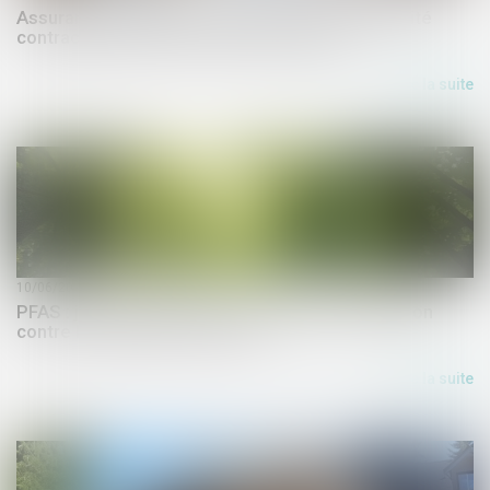
Assurance dommages-ouvrage : la responsabilité
contractuelle de droit commun écartée
Lire la suite
10/06/2026
PFAS : jusqu’où l’État doit-il protéger la population
contre les polluants éternels ?
Lire la suite