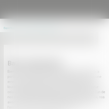
Expertises
Droit commercial et affaires
Baux commerciaux
Bien que la rédaction d'un bail commercial peut sembler à la
portée d'un chef d'entreprise accompagné de son juriste, une
erreur dans la rédaction de celui-ci peut s'avérer avoir de
lourdes conséquences dans la vie de l'entreprise. C'est pour
cela que l'aide dans la rédaction d'un bail commercial par l'un de
nos avocats peut être primordiale pour l'entreprise. De plus, nos
avocats vous assistent dans l'hypothèse d'un conflit né à
l'occasion de l'exécution d'un bail commercial.