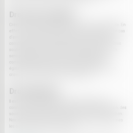
Droit des Sociétés
Créer et gérer une société peut aujourd'hui s'avérer difficile. En
effet, la responsabilité qui pèse sur le chef d'entreprise en cas
d'erreur est source d'un contentieux varié. Nos avocats,
compétents en droit de sociétés, pourront être de véritables
soutiens depuis la création de l'entreprise jusqu'à sa fin. Ils
seront présents pour déterminer les outils juridiques
correspondant au mieux à votre entreprise. Ils seront
également présents pour prévenir des contentieux et des
crises, et en cas de litige, ils vous assisteront.
Droit Bancaire
Il est un droit spécifique qui nécessite néanmoins des
connaissances transversales en droit de la consommation, des
sociétés, des procédures collectives et des voies d'exécution.
Nos avocats sauront trouver dans cette profusion de normes
les outils pour résoudre vos conflits.