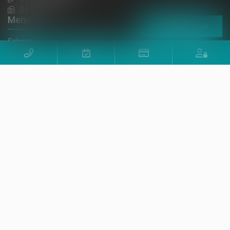
04 68 32 52 31
Menu
Contactez-nous
Cabinet
Équipe
Expertises
Actus
Honoraires
Contact
RDV en ligne
Paiement en ligne
Espace client
Nos relations privilégiées
Articles
Plan du site
Mentions légales
Politique de cookies
Politique de confidentialité