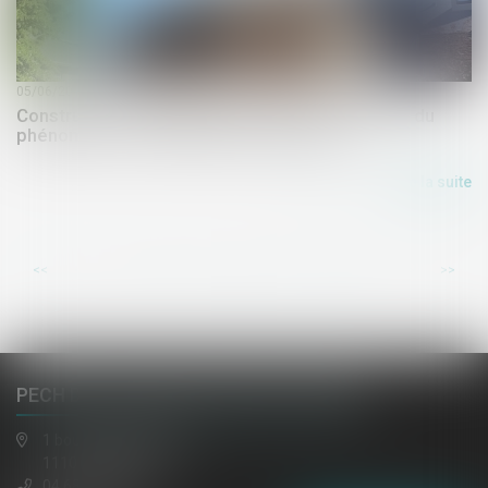
05/06/2026
Construction : éligibilité au fonds de prévention du
phénomène de mouvements de terrain
Lire la suite
...
...
<<
<
4
5
6
7
8
9
10
>
>>
PECH DE LACLAUSE, JAULIN, EL HAZMI
1 boulevard gambetta
11100 NARBONNE
04 68 65 30 30