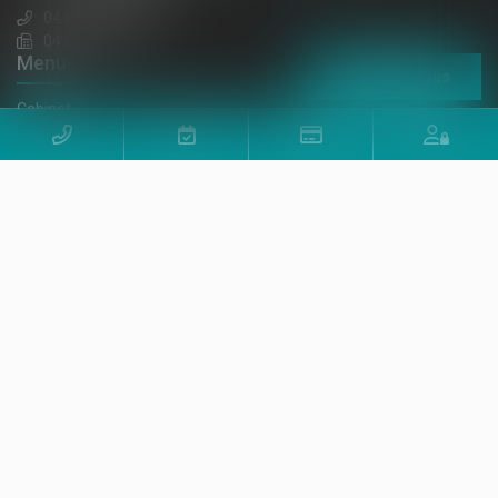
04 68 65 30 30
04 68 32 52 31
Menu
Contactez-nous
Cabinet
Équipe
Expertises
Actus
Honoraires
Contact
RDV en ligne
Paiement en ligne
Espace client
Nos relations privilégiées
Articles
Plan du site
Mentions légales
Politique de cookies