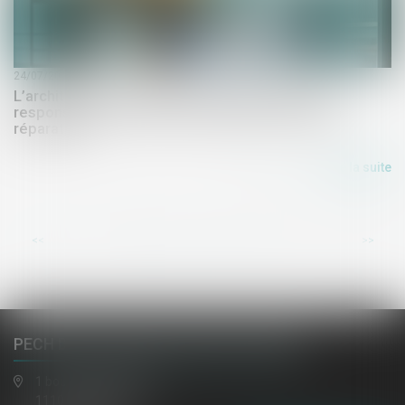
24/07/2026
L’architecte sous-traitant et le maître d’œuvre
responsables du même dommage sont tenus à
réparation
Lire la suite
...
<<
<
1
2
3
4
5
6
7
>
>>
PECH DE LACLAUSE, JAULIN, EL HAZMI
1 boulevard gambetta
11100 NARBONNE