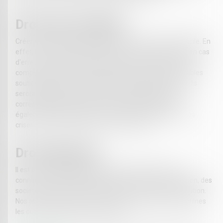
Droit des Sociétés
Créer et gérer une société peut aujourd'hui s'avérer difficile. En
effet, la responsabilité qui pèse sur le chef d'entreprise en cas
d'erreur est source d'un contentieux varié. Nos avocats,
compétents en droit de sociétés, pourront être de véritables
soutiens depuis la création de l'entreprise jusqu'à sa fin. Ils
seront présents pour déterminer les outils juridiques
correspondant au mieux à votre entreprise. Ils seront
également présents pour prévenir des contentieux et des
crises, et en cas de litige, ils vous assisteront.
Droit Bancaire
Il est un droit spécifique qui nécessite néanmoins des
connaissances transversales en droit de la consommation, des
sociétés, des procédures collectives et des voies d'exécution.
Nos avocats sauront trouver dans cette profusion de normes
les outils pour résoudre vos conflits.