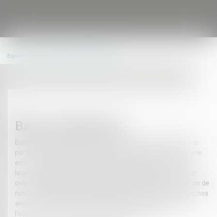
Expertises
Droit commercial et affaires
Baux commerciaux
Bien que la rédaction d'un bail commercial peut sembler à la
portée d'un chef d'entreprise accompagné de son juriste, une
erreur dans la rédaction de celui-ci peut s'avérer avoir de
lourdes conséquences dans la vie de l'entreprise. C'est pour
cela que l'aide dans la rédaction d'un bail commercial par l'un de
nos avocats peut être primordiale pour l'entreprise. De plus, nos
avocats vous assistent dans l'hypothèse d'un conflit né à
l'occasion de l'exécution d'un bail commercial.