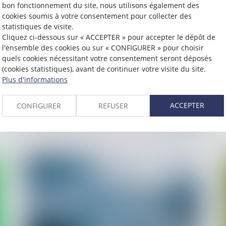
bon fonctionnement du site, nous utilisons également des
cookies soumis à votre consentement pour collecter des
statistiques de visite.
Cliquez ci-dessous sur « ACCEPTER » pour accepter le dépôt de
l'ensemble des cookies ou sur « CONFIGURER » pour choisir
quels cookies nécessitant votre consentement seront déposés
27/08/2025
(cookies statistiques), avant de continuer votre visite du site.
Sommet de Genève sur la pollution
Plus d'informations
plastique : en l'absence de consensus, les
discussions sont reportées
ACCEPTER
CONFIGURER
REFUSER
Lire la suite