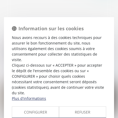
Information sur les cookies
Nous avons recours à des cookies techniques pour
assurer le bon fonctionnement du site, nous
01/04/2025
utilisons également des cookies soumis à votre
Diagnostic de performance énergétique : un plan pour
consentement pour collecter des statistiques de
restaurer la confiance
visite.
Cliquez ci-dessous sur « ACCEPTER » pour accepter
Lire la suite
le dépôt de l'ensemble des cookies ou sur «
CONFIGURER » pour choisir quels cookies
nécessitant votre consentement seront déposés
(cookies statistiques), avant de continuer votre visite
du site.
Plus d'informations
CONFIGURER
REFUSER
25/03/2025