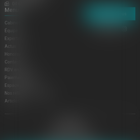
04 68 32 52 31
Menu
Contactez-nous
Cabinet
Équipe
Expertises
Actus
Honoraires
Contact
RDV en ligne
Paiement en ligne
Espace client
Nos relations privilégiées
Articles
Plan du site
Mentions légales
Politique de cookies
Politique de confidentialité