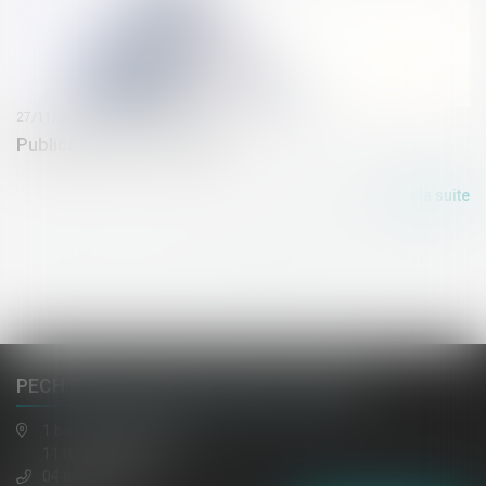
27/11/2018
Publication de la loi ELAN
Lire la suite
<<
<
1
2
3
4
5
6
>
>>
PECH DE LACLAUSE, JAULIN, EL HAZMI
1 boulevard gambetta
11100 NARBONNE
04 68 65 30 30