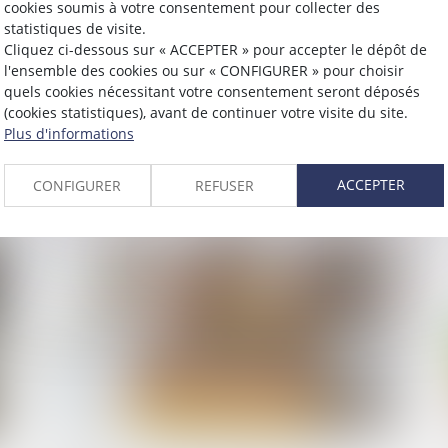
cookies soumis à votre consentement pour collecter des
statistiques de visite.
Cliquez ci-dessous sur « ACCEPTER » pour accepter le dépôt de
l'ensemble des cookies ou sur « CONFIGURER » pour choisir
22/04/2025
quels cookies nécessitant votre consentement seront déposés
Clause de non-recours : pas d’exonération
(cookies statistiques), avant de continuer votre visite du site.
de l’obligation de délivrance du bailleur
Plus d'informations
Lire la suite
ACCEPTER
CONFIGURER
REFUSER