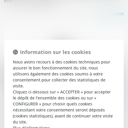
Elan et des municipales
Lire la suite
Information sur les cookies
Nous avons recours à des cookies techniques pour
11/07/2018
assurer le bon fonctionnement du site, nous
utilisons également des cookies soumis à votre
Le droit de propriété prime sur le droit au respect du
consentement pour collecter des statistiques de
domicile - Éditions Francis Lefebvre
visite.
Cliquez ci-dessous sur « ACCEPTER » pour accepter
Lire la suite
le dépôt de l'ensemble des cookies ou sur «
CONFIGURER » pour choisir quels cookies
nécessitant votre consentement seront déposés
(cookies statistiques), avant de continuer votre visite
du site.
Plus d'informations