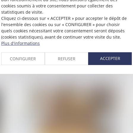
cookies soumis à votre consentement pour collecter des
statistiques de visite.
Cliquez ci-dessous sur « ACCEPTER » pour accepter le dépôt de
l'ensemble des cookies ou sur « CONFIGURER » pour choisir
17/09/2025
quels cookies nécessitant votre consentement seront déposés
Étiquette énergétique -Calcul du DPE : ce
(cookies statistiques), avant de continuer votre visite du site.
Plus d'informations
qui va changer
ACCEPTER
CONFIGURER
REFUSER
Lire la suite