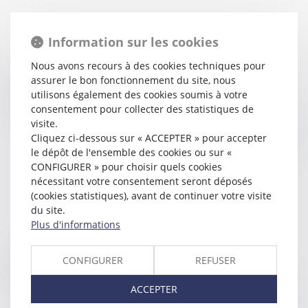
Information sur les cookies
Nous avons recours à des cookies techniques pour
assurer le bon fonctionnement du site, nous
29/06/2020
utilisons également des cookies soumis à votre
Vers la fin du plastique jetable ?
consentement pour collecter des statistiques de
visite.
Lire la suite
Cliquez ci-dessous sur « ACCEPTER » pour accepter
le dépôt de l'ensemble des cookies ou sur «
CONFIGURER » pour choisir quels cookies
nécessitant votre consentement seront déposés
(cookies statistiques), avant de continuer votre visite
du site.
Plus d'informations
23/06/2020
CONFIGURER
REFUSER
Demain : le biocontrôle, vers la fin des pesticides ?
ACCEPTER
Lire la suite