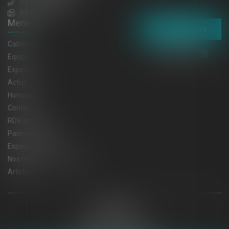
04 68 65 30 30
04 68 32 52 31
Menu
Contactez-nous
Cabinet
Équipe
Expertises
Actus
Honoraires
Contact
RDV en ligne
Paiement en ligne
Espace client
Nos relations privilégiées
Articles
Plan du site
Mentions légales
Politique de cookies