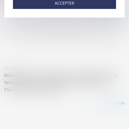
déposée
ACCEPTER
Lire la suite
07/05/2019
Indemnisation non obligatoire aux propriétaires des
terrains proches de réserves d'eau potable dont
l'accès est limité par l'Etat
Lire la suite