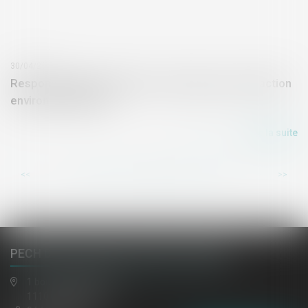
30/04/2019
Responsabilité pénale de la commune pour infraction
environnementale ?
Lire la suite
...
...
<<
<
35
36
37
38
39
40
41
>
>>
PECH DE LACLAUSE, JAULIN, EL HAZMI
1 boulevard gambetta
11100 NARBONNE