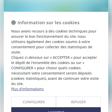
Information sur les cookies
Nous avons recours à des cookies techniques pour
01/07/2026
assurer le bon fonctionnement du site, nous
En cas de désaccord sur l’indemnisation des dégâts
utilisons également des cookies soumis à votre
de gibier, le juge doit ordonner une expertise
consentement pour collecter des statistiques de
visite.
Lire la suite
Cliquez ci-dessous sur « ACCEPTER » pour accepter
le dépôt de l'ensemble des cookies ou sur «
CONFIGURER » pour choisir quels cookies
nécessitant votre consentement seront déposés
(cookies statistiques), avant de continuer votre visite
du site.
Plus d'informations
CONFIGURER
REFUSER
24/06/2026
Parc naturel régional du Luberon : renouvellement du