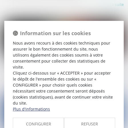
Lire la suite
Information sur les cookies
Nous avons recours à des cookies techniques pour
assurer le bon fonctionnement du site, nous
utilisons également des cookies soumis à votre
06/04/2020
consentement pour collecter des statistiques de
A quand un Pacte mondial pour l'environnement ?
visite.
Cliquez ci-dessous sur « ACCEPTER » pour accepter
Lire la suite
le dépôt de l'ensemble des cookies ou sur «
CONFIGURER » pour choisir quels cookies
nécessitant votre consentement seront déposés
(cookies statistiques), avant de continuer votre visite
du site.
Plus d'informations
CONFIGURER
REFUSER