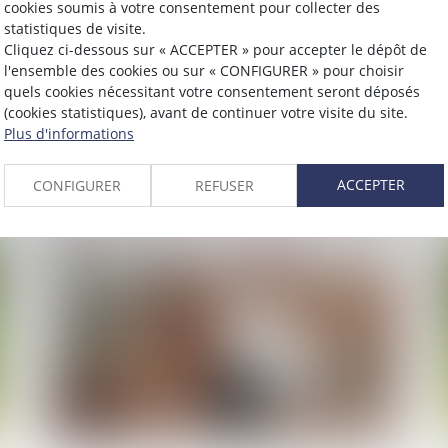
cookies soumis à votre consentement pour collecter des
statistiques de visite.
Cliquez ci-dessous sur « ACCEPTER » pour accepter le dépôt de
l'ensemble des cookies ou sur « CONFIGURER » pour choisir
25/08/2020
quels cookies nécessitant votre consentement seront déposés
Analyse du jugement de l'agriculteur ayant
(cookies statistiques), avant de continuer votre visite du site.
intoxiqué les abeilles d’un apiculteur
Plus d'informations
Lire la suite
ACCEPTER
CONFIGURER
REFUSER