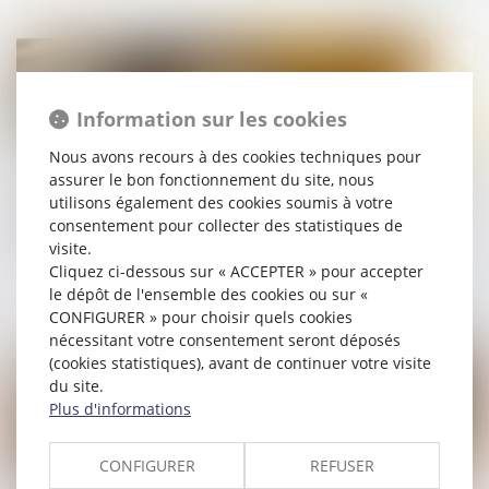
Information sur les cookies
Nous avons recours à des cookies techniques pour
assurer le bon fonctionnement du site, nous
31/01/2025
utilisons également des cookies soumis à votre
Rappels essentiels concernant la caractérisation d’un
consentement pour collecter des statistiques de
dommage décennal et son indemnisation
visite.
Cliquez ci-dessous sur « ACCEPTER » pour accepter
Lire la suite
le dépôt de l'ensemble des cookies ou sur «
CONFIGURER » pour choisir quels cookies
nécessitant votre consentement seront déposés
(cookies statistiques), avant de continuer votre visite
du site.
Plus d'informations
CONFIGURER
REFUSER
17/01/2025