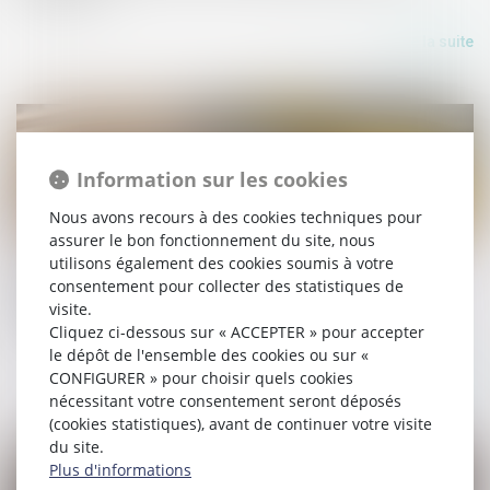
Lire la suite
Information sur les cookies
Nous avons recours à des cookies techniques pour
assurer le bon fonctionnement du site, nous
10/07/2026
utilisons également des cookies soumis à votre
Résiliation d’un marché à forfait et manquements
consentement pour collecter des statistiques de
graves de l’entrepreneur à ses obligations
visite.
contractuelles
Cliquez ci-dessous sur « ACCEPTER » pour accepter
le dépôt de l'ensemble des cookies ou sur «
CONFIGURER » pour choisir quels cookies
Lire la suite
nécessitant votre consentement seront déposés
(cookies statistiques), avant de continuer votre visite
du site.
Plus d'informations