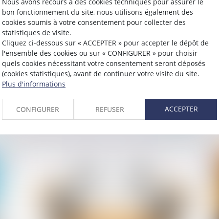
Nous avons recours à des cookies techniques pour assurer le
bon fonctionnement du site, nous utilisons également des
cookies soumis à votre consentement pour collecter des
statistiques de visite.
Cliquez ci-dessous sur « ACCEPTER » pour accepter le dépôt de
l'ensemble des cookies ou sur « CONFIGURER » pour choisir
24/12/2019
quels cookies nécessitant votre consentement seront déposés
CJUE : contribution aux frais de chauffage
(cookies statistiques), avant de continuer votre visite du site.
Plus d'informations
des parties communes d’un immeuble
détenu en copropriété
ACCEPTER
CONFIGURER
REFUSER
Lire la suite