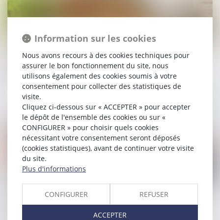
Information sur les cookies
08/04/2025
Nous avons recours à des cookies techniques pour
Passoires thermiques : le Sénat assouplit les
assurer le bon fonctionnement du site, nous
interdictions de mises en location
utilisons également des cookies soumis à votre
consentement pour collecter des statistiques de
visite.
Lire la suite
Cliquez ci-dessous sur « ACCEPTER » pour accepter
le dépôt de l'ensemble des cookies ou sur «
CONFIGURER » pour choisir quels cookies
nécessitant votre consentement seront déposés
(cookies statistiques), avant de continuer votre visite
du site.
Plus d'informations
05/11/2024
CONFIGURER
REFUSER
Congé pour motif légitime et sérieux : précision
concernant les conditions de ressources du locataire
ACCEPTER