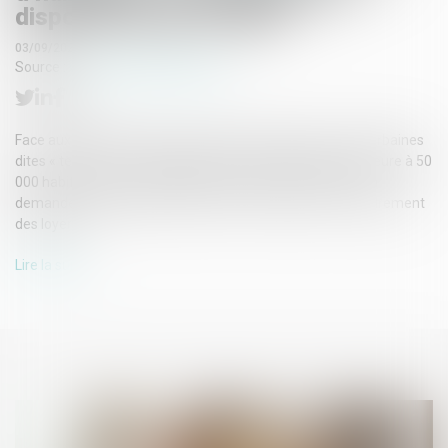
dispositif jusqu’en 2026
03/09/2025
Source :
www.lemag-juridique.com
Face aux difficultés d’accès au logement dans les zones urbaines
dites « tendues » caractérisées par une population supérieure à 50
000 habitants et un déséquilibre marqué entre l’offre et la
demande, le législateur a instauré un mécanisme d’encadrement
des loyers...
Lire la suite