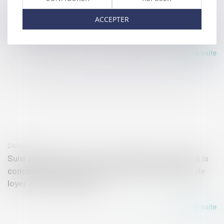
23/07/2025
ACCEPTER
Bail de réhabilitation : lancement de l’expérimentation
Lire la suite
24/06/2025
Suivi approfondi des recommandations relatives à la
conception et à la mise en œuvre de la réduction de
loyer de solidarité (RLS)
Lire la suite