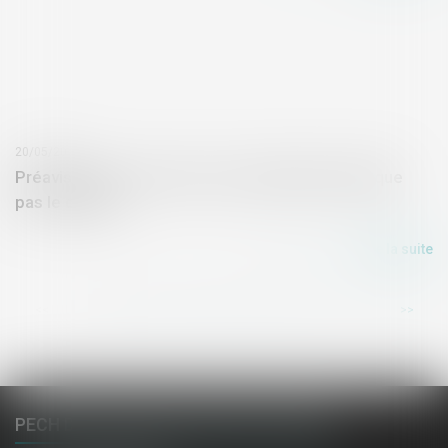
20/05/2025
Préavis locatif : refuser un recommandé ne bloque
pas le congé !
Lire la suite
...
<<
<
1
2
3
4
5
6
7
>
>>
PECH DE LACLAUSE, JAULIN, EL HAZMI