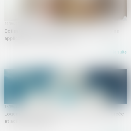
26/06/2026
Cotisations 2026 : un arrêté qui confirme les règles
applicables au logement social
Lire la suite
17/06/2026
Logement décent : distinction entre exécution forcée
et action indemnitaire