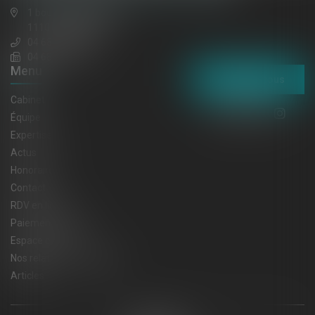
1 boulevard gambetta
11100 NARBONNE
04 68 65 30 30
04 68 32 52 31
Menu
Contactez-nous
Cabinet
Équipe
Expertises
Actus
Honoraires
Contact
RDV en ligne
Paiement en ligne
Espace client
Nos relations privilégiées
Articles