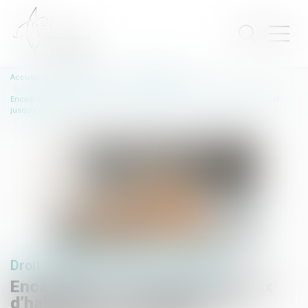
Accueil
Droit immobilier
Baux d'habitation
Encadrement des loyers des baux d’habitation : prolongation du dispositif
jusqu’en 2026
Droit immobilier
/
Baux d'habitation
Encadrement des loyers des baux
d’habitation : prolongation du