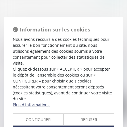
Information sur les cookies
Nous avons recours à des cookies techniques pour
assurer le bon fonctionnement du site, nous
utilisons également des cookies soumis à votre
14/02/2023
consentement pour collecter des statistiques de
Le renouvellement des concessions hydroélectriques
visite.
Cliquez ci-dessous sur « ACCEPTER » pour accepter
Lire la suite
le dépôt de l'ensemble des cookies ou sur «
CONFIGURER » pour choisir quels cookies
nécessitant votre consentement seront déposés
(cookies statistiques), avant de continuer votre visite
du site.
Plus d'informations
CONFIGURER
REFUSER
14/02/2023