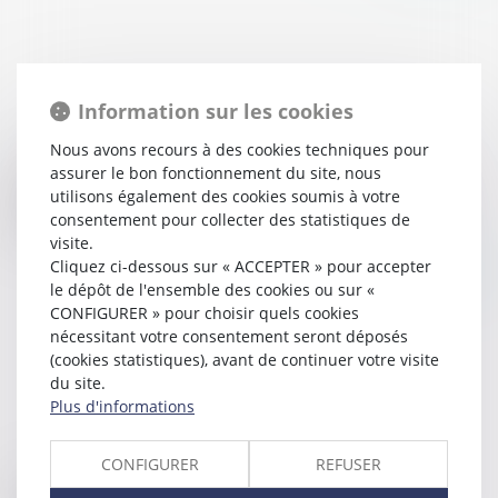
Information sur les cookies
Nous avons recours à des cookies techniques pour
25/05/2022
assurer le bon fonctionnement du site, nous
France Rénov : le service public de la rénovation de
utilisons également des cookies soumis à votre
l’habitat
consentement pour collecter des statistiques de
visite.
Cliquez ci-dessous sur « ACCEPTER » pour accepter
Lire la suite
le dépôt de l'ensemble des cookies ou sur «
CONFIGURER » pour choisir quels cookies
nécessitant votre consentement seront déposés
(cookies statistiques), avant de continuer votre visite
du site.
Plus d'informations
CONFIGURER
REFUSER
25/05/2022