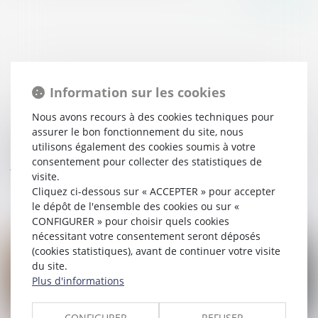
Information sur les cookies
Nous avons recours à des cookies techniques pour
24/08/2021
assurer le bon fonctionnement du site, nous
Copropriété et assemblées générales : dérogations
utilisons également des cookies soumis à votre
consentement pour collecter des statistiques de
jusqu’au 30 septembre 2021
visite.
Cliquez ci-dessous sur « ACCEPTER » pour accepter
Lire la suite
le dépôt de l'ensemble des cookies ou sur «
CONFIGURER » pour choisir quels cookies
nécessitant votre consentement seront déposés
(cookies statistiques), avant de continuer votre visite
du site.
Plus d'informations
CONFIGURER
REFUSER