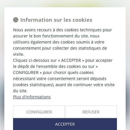
Information sur les cookies
Nous avons recours à des cookies techniques pour
assurer le bon fonctionnement du site, nous
utilisons également des cookies soumis à votre
23/03/2021
consentement pour collecter des statistiques de
La portée de la réparation du préjudice écologique pur
visite.
Cliquez ci-dessous sur « ACCEPTER » pour accepter
le dépôt de l'ensemble des cookies ou sur «
Lire la suite
CONFIGURER » pour choisir quels cookies
nécessitant votre consentement seront déposés
(cookies statistiques), avant de continuer votre visite
du site.
Plus d'informations
CONFIGURER
REFUSER
18/03/2021
ACCEPTER
L’assurance dommages ouvrage du logement