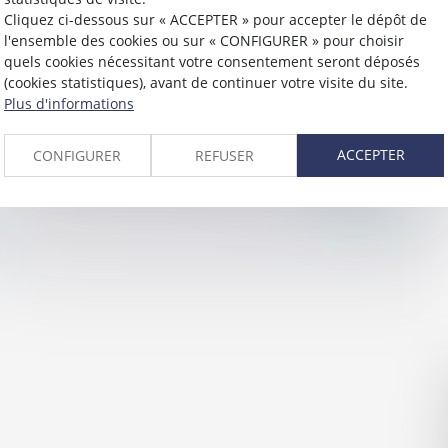
Cliquez ci-dessous sur « ACCEPTER » pour accepter le dépôt de
l'ensemble des cookies ou sur « CONFIGURER » pour choisir
Lire la suite
quels cookies nécessitant votre consentement seront déposés
(cookies statistiques), avant de continuer votre visite du site.
Plus d'informations
08/08/2017
Requalification d’une garantie à première
ACCEPTER
CONFIGURER
REFUSER
demande en cautionnement - Lexplicite
Lire la suite