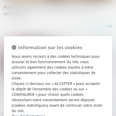
30/08/2022
Politique de l'eau : quels dispositifs en cas de
sécheresse ?
Lire la suite
Information sur les cookies
Nous avons recours à des cookies techniques pour
assurer le bon fonctionnement du site, nous
utilisons également des cookies soumis à votre
consentement pour collecter des statistiques de
17/08/2022
visite.
Rénovation énergétique : les locataires peuvent
Cliquez ci-dessous sur « ACCEPTER » pour accepter
réaliser certains travaux sans accord écrit du
le dépôt de l'ensemble des cookies ou sur «
propriétaire
CONFIGURER » pour choisir quels cookies
nécessitant votre consentement seront déposés
(cookies statistiques), avant de continuer votre visite
Lire la suite
du site.