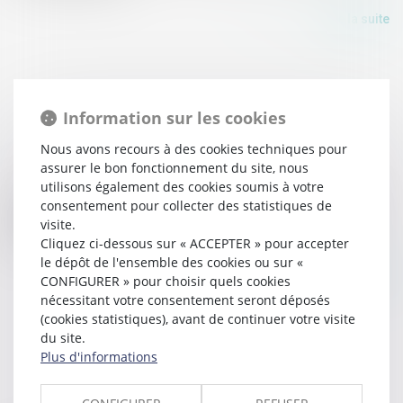
Lire la suite
Information sur les cookies
Nous avons recours à des cookies techniques pour
assurer le bon fonctionnement du site, nous
utilisons également des cookies soumis à votre
26/06/2026
consentement pour collecter des statistiques de
Cotisations 2026 : un arrêté qui confirme les règles
visite.
applicables au logement social
Cliquez ci-dessous sur « ACCEPTER » pour accepter
le dépôt de l'ensemble des cookies ou sur «
Lire la suite
CONFIGURER » pour choisir quels cookies
nécessitant votre consentement seront déposés
(cookies statistiques), avant de continuer votre visite
du site.
Plus d'informations