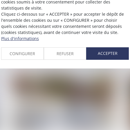
cookies soumis à votre consentement pour collecter des
statistiques de visite.
Cliquez ci-dessous sur « ACCEPTER » pour accepter le dépôt de
l'ensemble des cookies ou sur « CONFIGURER » pour choisir
quels cookies nécessitant votre consentement seront déposés
18/01/2021
(cookies statistiques), avant de continuer votre visite du site.
Des signes optimistes pour le climat en
Plus d'informations
2020
ACCEPTER
CONFIGURER
REFUSER
Lire la suite