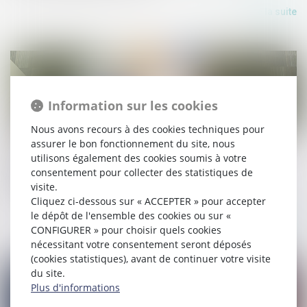
Lire la suite
Information sur les cookies
Nous avons recours à des cookies techniques pour
02/03/2023
assurer le bon fonctionnement du site, nous
Empiétement et bail emphytéotique, l’action en
utilisons également des cookies soumis à votre
consentement pour collecter des statistiques de
responsabilité contractuelle est soumise à la
visite.
prescription quinquennale
Cliquez ci-dessous sur « ACCEPTER » pour accepter
le dépôt de l'ensemble des cookies ou sur «
Lire la suite
CONFIGURER » pour choisir quels cookies
nécessitant votre consentement seront déposés
(cookies statistiques), avant de continuer votre visite
du site.
Plus d'informations