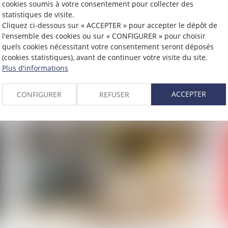
cookies soumis à votre consentement pour collecter des
statistiques de visite.
Cliquez ci-dessous sur « ACCEPTER » pour accepter le dépôt de
l'ensemble des cookies ou sur « CONFIGURER » pour choisir
10/11/2021
quels cookies nécessitant votre consentement seront déposés
Location meublée ou vide, quelles
(cookies statistiques), avant de continuer votre visite du site.
différences ?
Plus d'informations
Lire la suite
ACCEPTER
CONFIGURER
REFUSER