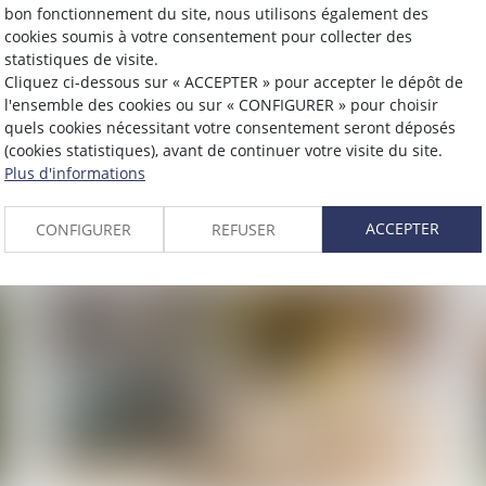
bon fonctionnement du site, nous utilisons également des
cookies soumis à votre consentement pour collecter des
statistiques de visite.
Cliquez ci-dessous sur « ACCEPTER » pour accepter le dépôt de
l'ensemble des cookies ou sur « CONFIGURER » pour choisir
17/07/2019
quels cookies nécessitant votre consentement seront déposés
L’installation dans l'ouvrage ne vaut pas
(cookies statistiques), avant de continuer votre visite du site.
réception tacite
Plus d'informations
Lire la suite
ACCEPTER
CONFIGURER
REFUSER