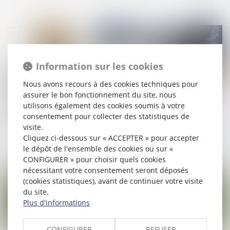
Information sur les cookies
Nous avons recours à des cookies techniques pour
20/03/2024
assurer le bon fonctionnement du site, nous
Le Gouvernement rétropédale face à un marché de la
utilisons également des cookies soumis à votre
consentement pour collecter des statistiques de
rénovation en berne
visite.
Cliquez ci-dessous sur « ACCEPTER » pour accepter
Lire la suite
le dépôt de l'ensemble des cookies ou sur «
CONFIGURER » pour choisir quels cookies
nécessitant votre consentement seront déposés
(cookies statistiques), avant de continuer votre visite
du site.
Plus d'informations
CONFIGURER
REFUSER