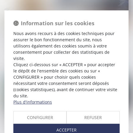
Information sur les cookies
31/07/2019
Nous avons recours à des cookies techniques pour
La clause de la Vefa prévoyant de doubler la durée de
assurer le bon fonctionnement du site, nous
retard, non indemnisée, n’est pas abusive
utilisons également des cookies soumis à votre
consentement pour collecter des statistiques de
visite.
Lire la suite
Cliquez ci-dessous sur « ACCEPTER » pour accepter
le dépôt de l'ensemble des cookies ou sur «
CONFIGURER » pour choisir quels cookies
nécessitant votre consentement seront déposés
(cookies statistiques), avant de continuer votre visite
du site.
Plus d'informations
30/07/2019
CONFIGURER
REFUSER
Quid de l'achat d'un terrain constructible en
lotissement
ACCEPTER