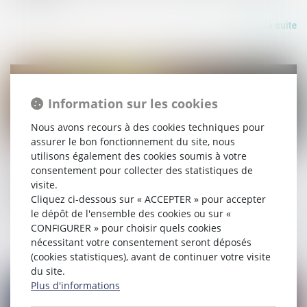
Lire la suite
Information sur les cookies
Nous avons recours à des cookies techniques pour
assurer le bon fonctionnement du site, nous
02/08/2022
utilisons également des cookies soumis à votre
Projet de loi pouvoir d'achat : ces mesures pour la
consentement pour collecter des statistiques de
visite.
"souveraineté énergétique" contestées par les
Cliquez ci-dessous sur « ACCEPTER » pour accepter
défenseurs de l'environnement
le dépôt de l'ensemble des cookies ou sur «
CONFIGURER » pour choisir quels cookies
Lire la suite
nécessitant votre consentement seront déposés
(cookies statistiques), avant de continuer votre visite
du site.
Plus d'informations