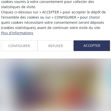
cookies soumis à votre consentement pour collecter des
statistiques de visite.
Cliquez ci-dessous sur « ACCEPTER » pour accepter le dépôt de
l'ensemble des cookies ou sur « CONFIGURER » pour choisir
quels cookies nécessitant votre consentement seront déposés
29/04/2020
(cookies statistiques), avant de continuer votre visite du site.
Les index Bâtiment, Travaux publics et
Plus d'informations
divers de la construction en janvier 2020
ACCEPTER
CONFIGURER
REFUSER
Lire la suite