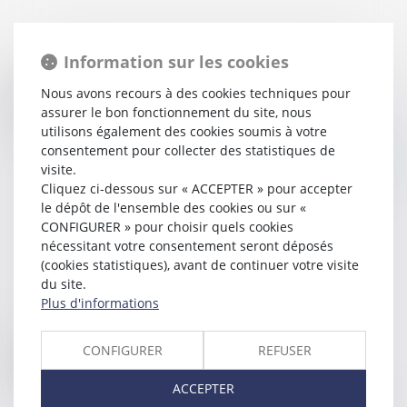
Information sur les cookies
09/06/2022
Nous avons recours à des cookies techniques pour
Expropriation : une parcelle située en zone à
assurer le bon fonctionnement du site, nous
constructibilité limitée n’est pas un terrain à bâtir
utilisons également des cookies soumis à votre
consentement pour collecter des statistiques de
Lire la suite
visite.
Cliquez ci-dessous sur « ACCEPTER » pour accepter
le dépôt de l'ensemble des cookies ou sur «
CONFIGURER » pour choisir quels cookies
nécessitant votre consentement seront déposés
(cookies statistiques), avant de continuer votre visite
du site.
Plus d'informations
07/06/2022
CONFIGURER
REFUSER
Lettre de résiliation avec préavis réduit pour un
logement situé en zone tendue
ACCEPTER