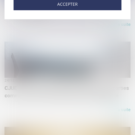
La Commission européenne a présenté son Pacte
ACCEPTER
Vert pour l'Europe
Lire la suite
24/12/2019
CJUE : contribution aux frais de chauffage des parties
communes d’un immeuble détenu en copropriété
Lire la suite