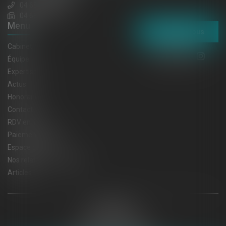
04 68 65 30 30
04 68 32 52 31
Menu
Contactez-nous
Cabinet
Équipe
Expertises
Actus
Honoraires
Contact
RDV en ligne
Paiement en ligne
Espace client
Nos relations privilégiées
Articles
Plan du site
Mentions légales
Politique de cookies