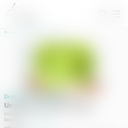
Accueil
Un pacte vert pour l’Europe
Droit de l'environnement
Un pacte vert pour l’Europe
07/01/2020
Source :
www.vie-publique.fr