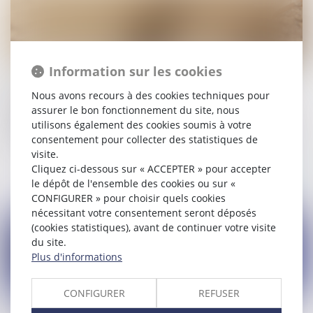
Information sur les cookies
02/01/2020
Parution du décret précisant les techniques
Nous avons recours à des cookies techniques pour
particulières de construction à respecter pour les
assurer le bon fonctionnement du site, nous
projets situés en zone avec risque de mouvement de
utilisons également des cookies soumis à votre
terrain
consentement pour collecter des statistiques de
visite.
Cliquez ci-dessous sur « ACCEPTER » pour accepter
Lire la suite
le dépôt de l'ensemble des cookies ou sur «
CONFIGURER » pour choisir quels cookies
nécessitant votre consentement seront déposés
(cookies statistiques), avant de continuer votre visite
du site.
Plus d'informations
CONFIGURER
REFUSER
31/12/2019