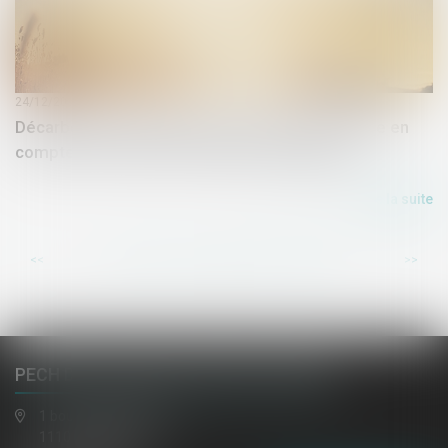
24/12/2019
Décarbonation et digital : deux notions à prendre en
compte en matière de politique énergétique
Lire la suite
...
...
<<
<
120
121
122
123
124
125
126
>
>>
PECH DE LACLAUSE, JAULIN, EL HAZMI
1 boulevard gambetta
11100 NARBONNE