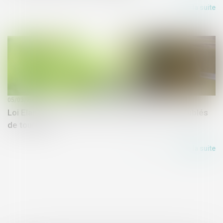
Lire la suite
05/03/2019
Loi Elan : vers un meilleur encadrement des meublés
de tourisme
Lire la suite