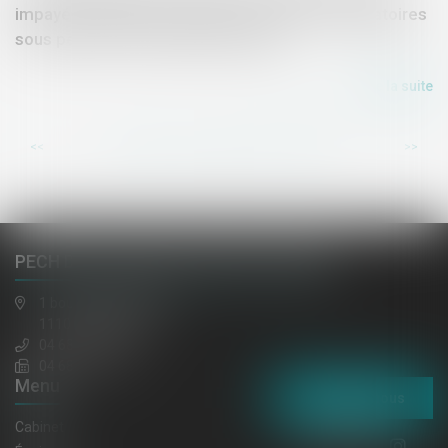
impayés, requiert le respect de mentions obligatoires
sous peine d'être frappé de nullité
Lire la suite
...
...
<<
<
135
136
137
138
139
140
141
>
>>
PECH DE LACLAUSE, JAULIN, EL HAZMI
1 boulevard gambetta
11100 NARBONNE
04 68 65 30 30
04 68 32 52 31
Menu
Contactez-nous
Cabinet