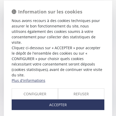
26/02/2019
Information sur les cookies
L'Europe en faveur d'un projet de loi sur la gestion des
Nous avons recours à des cookies techniques pour
eaux usées et leur réutilisation en agriculture
assurer le bon fonctionnement du site, nous
utilisons également des cookies soumis à votre
Lire la suite
consentement pour collecter des statistiques de
visite.
Cliquez ci-dessous sur « ACCEPTER » pour accepter
le dépôt de l'ensemble des cookies ou sur «
CONFIGURER » pour choisir quels cookies
nécessitant votre consentement seront déposés
(cookies statistiques), avant de continuer votre visite
du site.
Plus d'informations
20/02/2019
Réagir face aux incidents lors d'une construction
CONFIGURER
REFUSER
Lire la suite
ACCEPTER