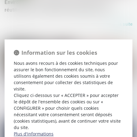
Environnement : obligation de réemploi et de
réutilisation du matériel informatique réformé
Lire la suite
Information sur les cookies
Nous avons recours à des cookies techniques pour
assurer le bon fonctionnement du site, nous
utilisons également des cookies soumis à votre
10/05/2023
consentement pour collecter des statistiques de
CCMI : les outils de protection des acquéreurs
visite.
Cliquez ci-dessous sur « ACCEPTER » pour accepter
le dépôt de l'ensemble des cookies ou sur «
Lire la suite
CONFIGURER » pour choisir quels cookies
nécessitant votre consentement seront déposés
(cookies statistiques), avant de continuer votre visite
du site.
Plus d'informations