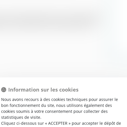
es « hôtels studios meublés » n’est pas compatible
ion dont le règlement de copropriété traduit une
Information sur les cookies
Nous avons recours à des cookies techniques pour assurer le
bon fonctionnement du site, nous utilisons également des
13/03/2018
cookies soumis à votre consentement pour collecter des
L’ONU pourrait reconnaître le droit à un
statistiques de visite.
environnement sain | www.cnewsmatin.fr
Cliquez ci-dessous sur « ACCEPTER » pour accepter le dépôt de