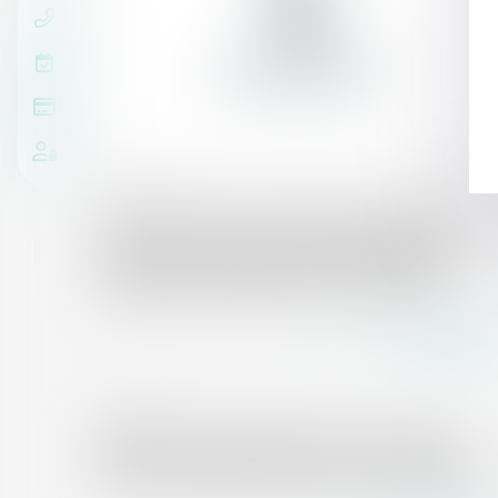
14/03/2018
La location de courte durée peut porter
atteinte à la destination résidentielle de
l’immeuble - Éditions Francis Lefebvre
Lire la suite
08/03/2018
Baisse des produits phyto : 23 nouveaux
projets expérimentaux Dephy sélectionnés