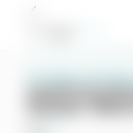
Accueil
La location de courte durée peut porter atteinte à la de
Droit immobilier
/
Baux d'habitat
La location de courte
atteinte à la destinat
l’immeuble - Éditions
14/03/2018
Source :
www.efl.fr