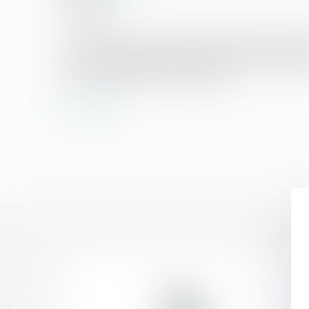
La rotation de courtes périodes de location dans d
avec la destination d’un immeuble à usage d’habitat
volonté de stabilité des occupants...
Lire la suite