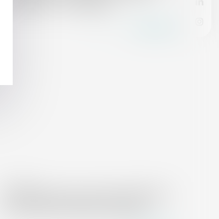
d’évacuation - Le Particulier
Lire la suite
02/03/2018
Condamné pour une sous-location illicite à
Paris, Airbnb envisage de faire appel