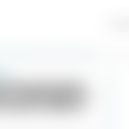
Cabinet
Éq
stination résidentielle de l’immeuble - Éditions Francis Lefebvre
ion
 durée peut porter
ion résidentielle de
 Francis Lefebvre