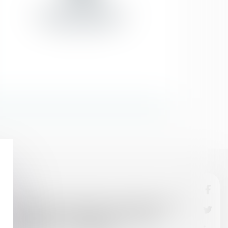
08/03/2018
Le locataire doit obtenir l’autorisation de la
copropriété pour installer son conduit