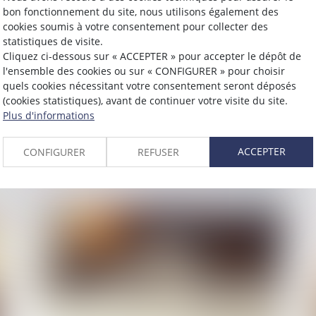
bon fonctionnement du site, nous utilisons également des
cookies soumis à votre consentement pour collecter des
statistiques de visite.
Cliquez ci-dessous sur « ACCEPTER » pour accepter le dépôt de
l'ensemble des cookies ou sur « CONFIGURER » pour choisir
quels cookies nécessitant votre consentement seront déposés
06/01/2021
(cookies statistiques), avant de continuer votre visite du site.
Un plan en faveur des pollinisateurs pour
Plus d'informations
faire oublier les néonicotinoïdes
ACCEPTER
CONFIGURER
REFUSER
Lire la suite