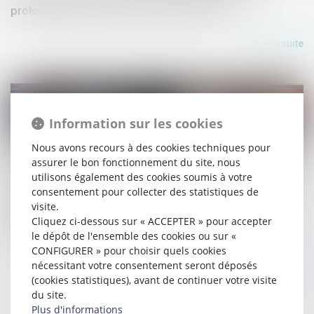
prolongation du dispositif jusqu’en 2026
Lire la suite
Information sur les cookies
Nous avons recours à des cookies techniques pour
assurer le bon fonctionnement du site, nous
03/09/2025
utilisons également des cookies soumis à votre
L’insuffisance des aménagements cyclables ne suffit
consentement pour collecter des statistiques de
visite.
pas, à elle seule, à rendre illégale une autorisation
Cliquez ci-dessous sur « ACCEPTER » pour accepter
d’aménagement de la voirie urbaine !
le dépôt de l'ensemble des cookies ou sur «
CONFIGURER » pour choisir quels cookies
Lire la suite
nécessitant votre consentement seront déposés
(cookies statistiques), avant de continuer votre visite
du site.
Plus d'informations