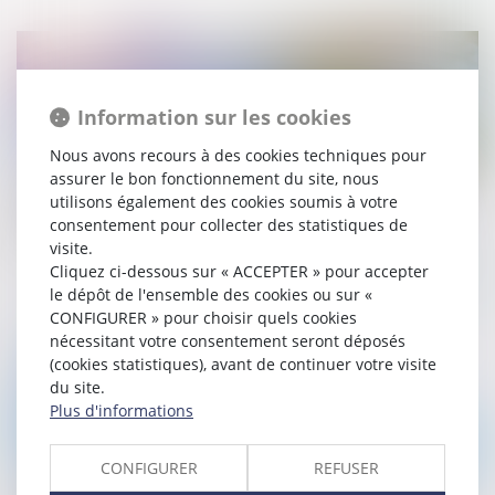
Information sur les cookies
Nous avons recours à des cookies techniques pour
29/06/2021
assurer le bon fonctionnement du site, nous
Droit de l'environnement : des magistrats créent une
utilisons également des cookies soumis à votre
consentement pour collecter des statistiques de
association pour combler le manque de formation
visite.
Cliquez ci-dessous sur « ACCEPTER » pour accepter
Lire la suite
le dépôt de l'ensemble des cookies ou sur «
CONFIGURER » pour choisir quels cookies
nécessitant votre consentement seront déposés
(cookies statistiques), avant de continuer votre visite
du site.
Plus d'informations
CONFIGURER
REFUSER
24/06/2021