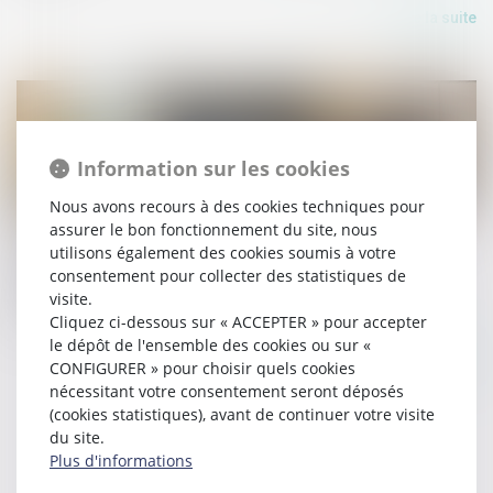
Lire la suite
Information sur les cookies
Nous avons recours à des cookies techniques pour
03/04/2023
assurer le bon fonctionnement du site, nous
L’employeur doit informer le CSE sur les
utilisons également des cookies soumis à votre
consentement pour collecter des statistiques de
conséquences environnementales d’un projet de
visite.
déménagement
Cliquez ci-dessous sur « ACCEPTER » pour accepter
le dépôt de l'ensemble des cookies ou sur «
Lire la suite
CONFIGURER » pour choisir quels cookies
nécessitant votre consentement seront déposés
(cookies statistiques), avant de continuer votre visite
du site.
Plus d'informations