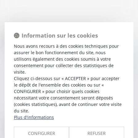
10/08/2017
La garantie décennale s'applique-t-elle sur les
Information sur les cookies
éléments d'équipement installés après la
Nous avons recours à des cookies techniques pour
construction ? | service-public.fr
assurer le bon fonctionnement du site, nous
utilisons également des cookies soumis à votre
Lire la suite
consentement pour collecter des statistiques de
visite.
Cliquez ci-dessous sur « ACCEPTER » pour accepter
le dépôt de l'ensemble des cookies ou sur «
CONFIGURER » pour choisir quels cookies
nécessitant votre consentement seront déposés
(cookies statistiques), avant de continuer votre visite
du site.
Plus d'informations
08/08/2017
Requalification d’une garantie à première demande en
CONFIGURER
REFUSER
cautionnement - Lexplicite