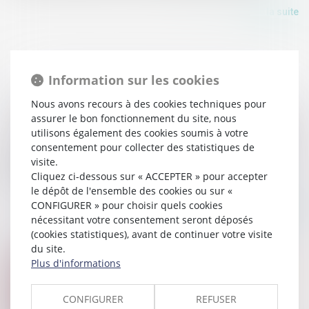
Lire la suite
Information sur les cookies
Nous avons recours à des cookies techniques pour
assurer le bon fonctionnement du site, nous
utilisons également des cookies soumis à votre
01/08/2018
consentement pour collecter des statistiques de
Le « jour du dépassement » des ressources de la
visite.
Terre tombe ce 1er août
Cliquez ci-dessous sur « ACCEPTER » pour accepter
le dépôt de l'ensemble des cookies ou sur «
CONFIGURER » pour choisir quels cookies
Lire la suite
nécessitant votre consentement seront déposés
(cookies statistiques), avant de continuer votre visite
du site.
Plus d'informations
CONFIGURER
REFUSER