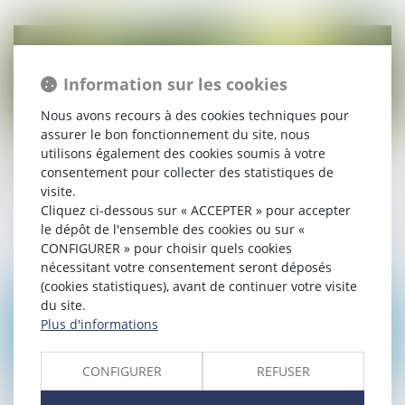
Information sur les cookies
Nous avons recours à des cookies techniques pour
assurer le bon fonctionnement du site, nous
22/10/2019
utilisons également des cookies soumis à votre
Loi économie circulaire : le Sénat en faveur de
consentement pour collecter des statistiques de
mesures d'écoconception
visite.
Cliquez ci-dessous sur « ACCEPTER » pour accepter
le dépôt de l'ensemble des cookies ou sur «
Lire la suite
CONFIGURER » pour choisir quels cookies
nécessitant votre consentement seront déposés
(cookies statistiques), avant de continuer votre visite
du site.
Plus d'informations
CONFIGURER
REFUSER
22/10/2019