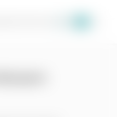
uipe
Expertises
Actus
Honoraires
Contact
aris par le