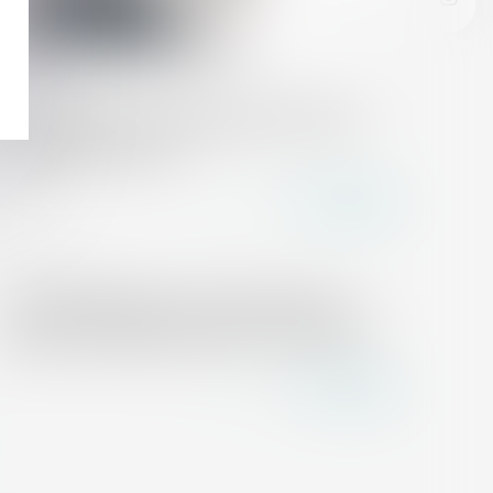
24/11/2017
On recherche un collaborateur H/F pour
rejoindre le cabinet
Lire la suite
21/11/2017
Le bail d'habitation visait uniquement à
générer des déficits fonciers - RF SOCIAL
Lire la suite