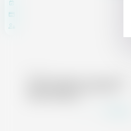
24/11/2017
Tri mécano-biologique : un nouveau projet
retoqué en appel sur la base de la loi de
transition énergétique
Lire la suite