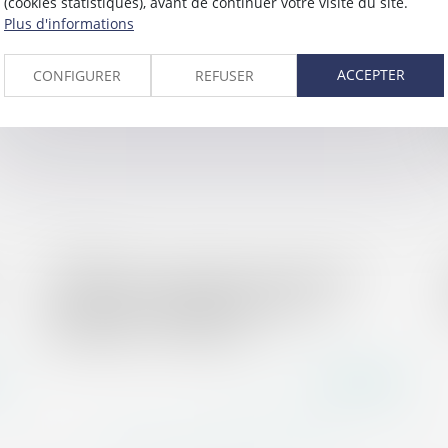
(cookies statistiques), avant de continuer votre visite du site.
Plus d'informations
ACCEPTER
CONFIGURER
REFUSER
23/11/2017
(Jur) Notion de violation du POS par les
preneurs et conséquences pour le
propriétaire | Lextenso.fr
Lire la suite
...
...
<<
<
160
161
162
163
164
165
166
>
>>