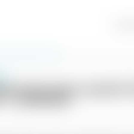
Cabinet
Éq
 le tribunal administratif - Le Moniteur
ion
ement des loyers annulé à P
f - Le Moniteur