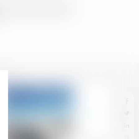
aurait dû concerner l’ensemble de
..