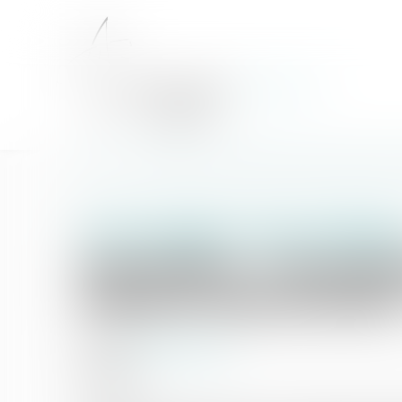
Accueil
Immobilier : l’encadrement des loyers annulé à Paris par
Droit immobilier
/
Baux d'habitat
Immobilier : l’encadr
tribunal administrati
30/11/2017
Source :
www.lemoniteur.fr