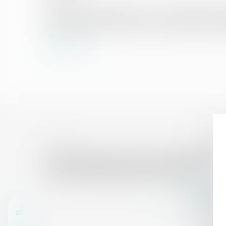
Cette décision intervient un mois et demi après une
l’agglomération parisienne, et pas seulement la capi
Lire la suite
05/12/2017
Pas de réception en présence de désordre
de nature décennale et inversement
Lire la suite