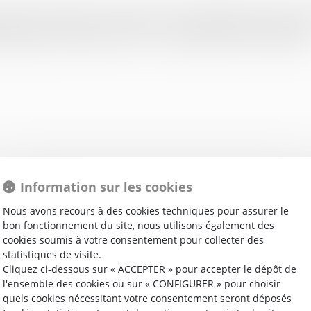
 décision similaire, à Lille. Motif ? Cet encadrement des loyers 
tale, pour être conforme à la loi. Le gouvernement va faire appel.
Information sur les cookies
30/11/2017
Nous avons recours à des cookies techniques pour assurer le
Immobilier : l’encadrement des loyers
bon fonctionnement du site, nous utilisons également des
annulé à Paris par le tribunal administratif -
cookies soumis à votre consentement pour collecter des
statistiques de visite.
Le Moniteur
Cliquez ci-dessous sur « ACCEPTER » pour accepter le dépôt de
l'ensemble des cookies ou sur « CONFIGURER » pour choisir
Lire la suite
quels cookies nécessitant votre consentement seront déposés