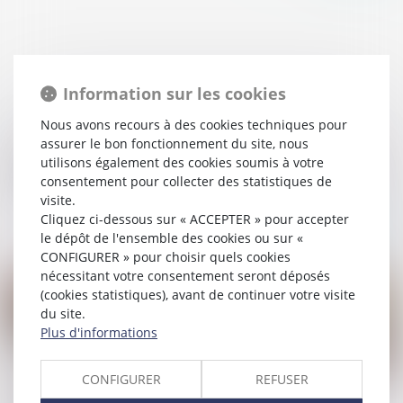
Information sur les cookies
Nous avons recours à des cookies techniques pour
31/10/2022
assurer le bon fonctionnement du site, nous
Construction et environnement : programme local de
utilisons également des cookies soumis à votre
consentement pour collecter des statistiques de
l'habitat et application de la loi Climat et résilience
visite.
Cliquez ci-dessous sur « ACCEPTER » pour accepter
Lire la suite
le dépôt de l'ensemble des cookies ou sur «
CONFIGURER » pour choisir quels cookies
nécessitant votre consentement seront déposés
(cookies statistiques), avant de continuer votre visite
du site.
Plus d'informations
CONFIGURER
REFUSER
27/10/2022