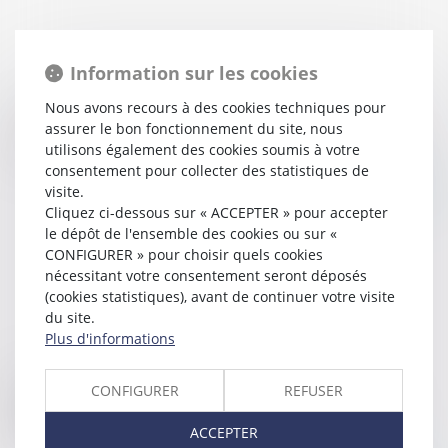
Information sur les cookies
Nous avons recours à des cookies techniques pour
14/12/2017
assurer le bon fonctionnement du site, nous
L'Union des architectes soutient la clause Molière
utilisons également des cookies soumis à votre
consentement pour collecter des statistiques de
Lire la suite
visite.
Cliquez ci-dessous sur « ACCEPTER » pour accepter
le dépôt de l'ensemble des cookies ou sur «
CONFIGURER » pour choisir quels cookies
nécessitant votre consentement seront déposés
(cookies statistiques), avant de continuer votre visite
du site.
Plus d'informations
08/12/2017
CONFIGURER
REFUSER
Loi hydrocarbures : plusieurs ONG dénoncent une
autorisation d'exploitation du gaz de couche
ACCEPTER